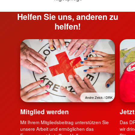
Helfen Sie uns, anderen zu
helfen!
Andre Zelck / DRK
Mitglied werden
Jetz
Mit Ihrem Mitgliedsbeitrag unterstützen Sie
Das DRK
unsere Arbeit und ermöglichen das
wir dri