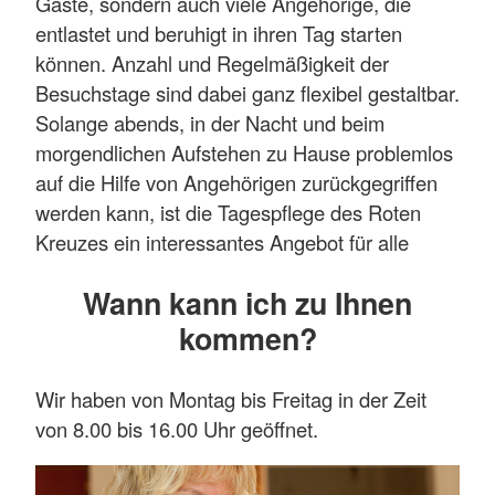
Gäste, sondern auch viele Angehörige, die
entlastet und beruhigt in ihren Tag starten
können. Anzahl und Regelmäßigkeit der
Besuchstage sind dabei ganz flexibel gestaltbar.
Solange abends, in der Nacht und beim
morgendlichen Aufstehen zu Hause problemlos
auf die Hilfe von Angehörigen zurückgegriffen
werden kann, ist die Tagespflege des Roten
Kreuzes ein interessantes Angebot für alle
Beteiligten: Niemand muss sich Sorgen
Wann kann ich zu Ihnen
machen, niemand wird überlastet – und für alle
kommen?
entstehen neue, wichtige Freiräume. In der
Gemeinschaft der Tagespflege unternehmen
unsere Gäste Ausflüge und Spaziergänge,
Wir haben von Montag bis Freitag in der Zeit
treiben Gymnastik – oder haben einfach
von 8.00 bis 16.00 Uhr geöffnet.
gemeinsam Spaß bei unseren
Kreativangeboten. Neben den festen