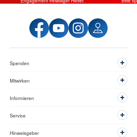
Engagement freiwilliger Helfer.
Bitte s
Spenden
Mitwirken
Informieren
Service
Hinweisgeber