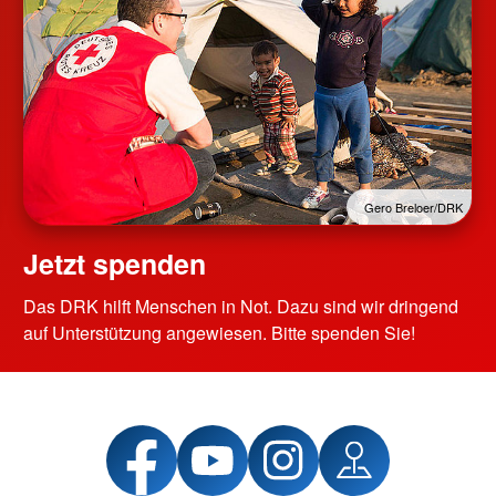
Gero Breloer/DRK
Jetzt spenden
Das DRK hilft Menschen in Not. Dazu sind wir dringend
auf Unterstützung angewiesen. Bitte spenden Sie!