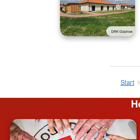
DRK Güstrow
Start
H