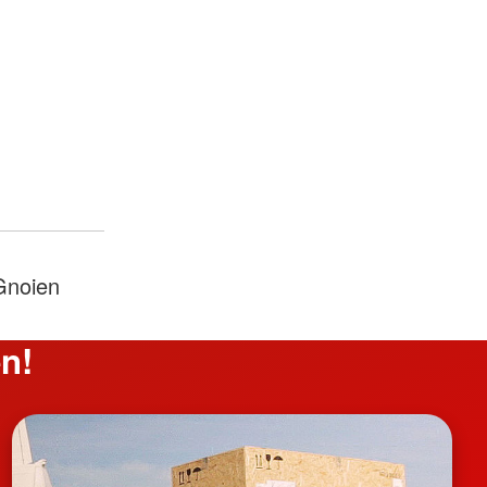
Gnoien
n!