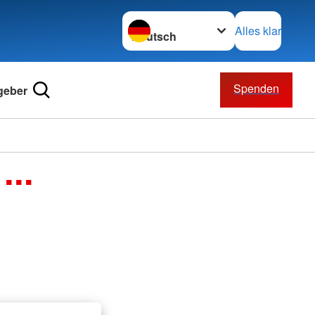
Sprache wechseln zu
Alles klar
Spenden
geber
...