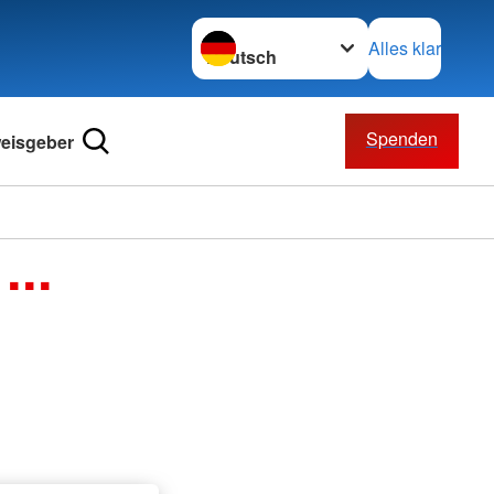
Sprache wechseln zu
Alles klar
Spenden
eisgeber
...