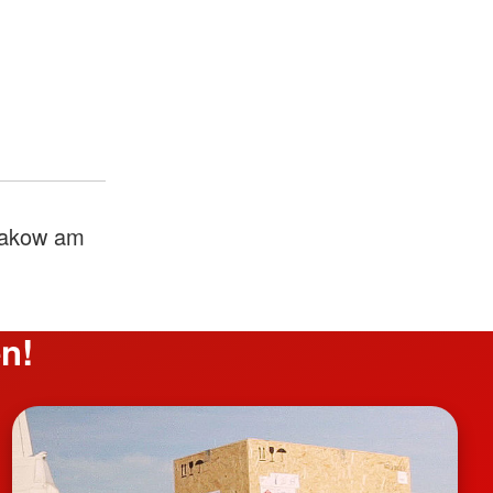
akow am
n!