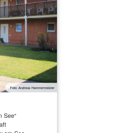
Foto: Andreas Hammermeister
m See“
aft