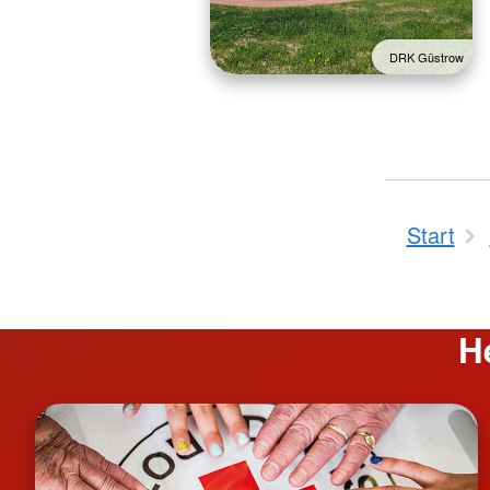
DRK Güstrow
Start
H