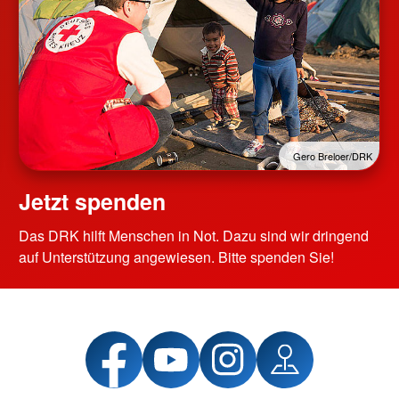
Gero Breloer/DRK
Jetzt spenden
Das DRK hilft Menschen in Not. Dazu sind wir dringend
auf Unterstützung angewiesen. Bitte spenden Sie!