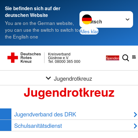
Sie befinden sich auf der
Sprache wechseln zu
deutschen Website
You are on the German website,
you can use the switch to switch to
Alles klar
the English one
Kreisverband
Spenden
Güstrow e.V.
Tel. 08000 365 000
Jugendrotkreuz
Jugendrotkreuz
Jugendverband des DRK
Schulsanitätsdienst