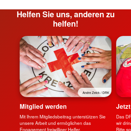
Helfen Sie uns, anderen zu
helfen!
Andre Zelck / DRK
Mitglied werden
Jetz
Mit Ihrem Mitgliedsbeitrag unterstützen Sie
Das DRK
unsere Arbeit und ermöglichen das
wir dri
Engagement freiwilliger Helfer.
Bitte s