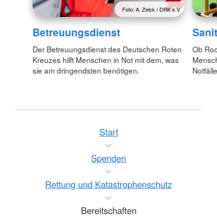
Foto: A. Zelck / DRK e.V.
Betreuungsdienst
Sani
Der Betreuungsdienst des Deutschen Roten
Ob Roc
Kreuzes hilft Menschen in Not mit dem, was
Mensche
sie am dringendsten benötigen.
Notfälle
Start
Spenden
Rettung und Katastrophenschutz
Bereitschaften