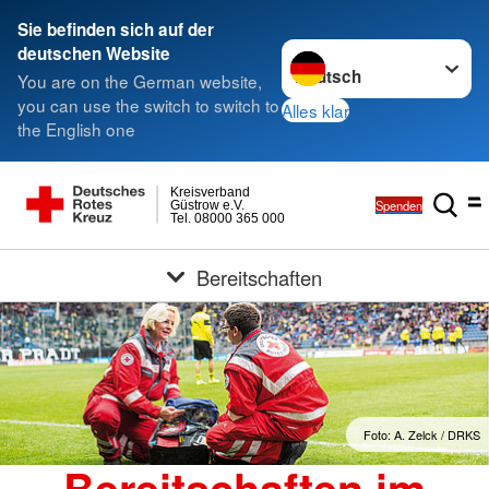
Sie befinden sich auf der
Sprache wechseln zu
deutschen Website
You are on the German website,
you can use the switch to switch to
Alles klar
the English one
Kreisverband
Spenden
Güstrow e.V.
Tel. 08000 365 000
Bereitschaften
Foto: A. Zelck / DRKS
Bereitschaften im