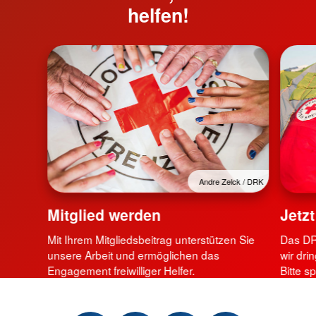
helfen!
Andre Zelck / DRK
Mitglied werden
Jetz
Mit Ihrem Mitgliedsbeitrag unterstützen Sie
Das DRK
unsere Arbeit und ermöglichen das
wir dri
Engagement freiwilliger Helfer.
Bitte s