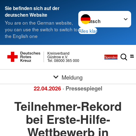
Sie befinden sich auf der
Sprache wechseln zu
deutschen Website
You are on the German website,
you can use the switch to switch to
Alles klar
the English one
Kreisverband
Spenden
Güstrow e.V.
Tel. 08000 365 000
Meldung
22.04.2026
· Pressespiegel
Teilnehmer-Rekord
bei Erste-Hilfe-
Wettbewerb in