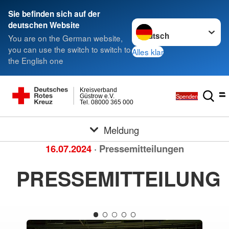
Sie befinden sich auf der
Sprache wechseln zu
deutschen Website
You are on the German website,
you can use the switch to switch to
Alles klar
the English one
Kreisverband
Spenden
Güstrow e.V.
Tel. 08000 365 000
Meldung
16.07.2024
· Pressemitteilungen
PRESSEMITTEILUNG