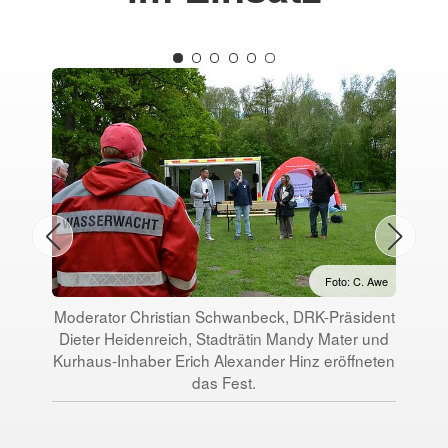
Foto: C. Awe
Moderator Christian Schwanbeck, DRK-Präsident
Chri
Dieter Heidenreich, Stadträtin Mandy Mater und
se
Kurhaus-Inhaber Erich Alexander Hinz eröffneten
DRK
das Fest.