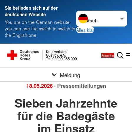
Sie befinden sich auf der
Sprache wechseln zu
deutschen Website
You are on the German website,
you can use the switch to switch to
Alles klar
the English one
Kreisverband
Spenden
Güstrow e.V.
Tel. 08000 365 000
Meldung
18.05.2026
· Pressemitteilungen
Sieben Jahrzehnte
für die Badegäste
im Einsatz