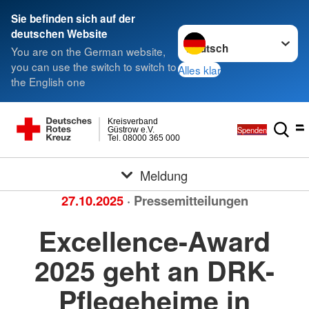
Sie befinden sich auf der
Sprache wechseln zu
deutschen Website
You are on the German website,
you can use the switch to switch to
Alles klar
the English one
Kreisverband
Spenden
Güstrow e.V.
Tel. 08000 365 000
Meldung
27.10.2025
· Pressemitteilungen
Excellence-Award
2025 geht an DRK-
Pflegeheime in