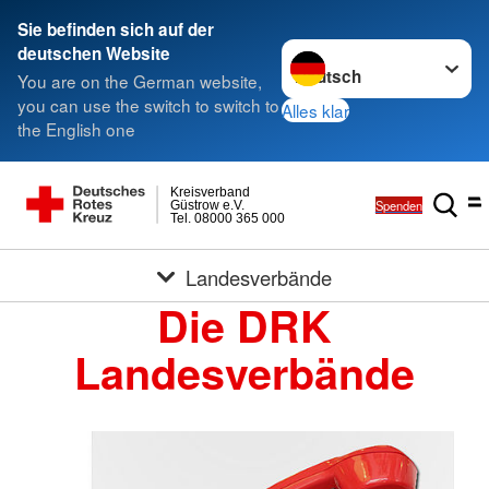
Sie befinden sich auf der
Sprache wechseln zu
deutschen Website
You are on the German website,
you can use the switch to switch to
Alles klar
the English one
Kreisverband
Spenden
Güstrow e.V.
Tel. 08000 365 000
Landesverbände
Die DRK
Landesverbände