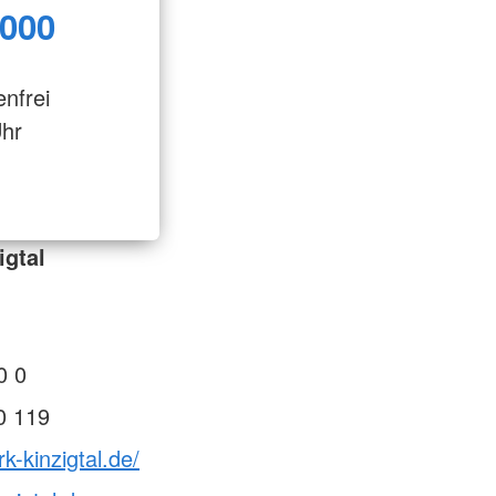
 000
enfrei
Uhr
igtal
0 0
0 119
k-kinzigtal.de/