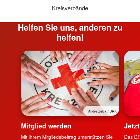
Kreisverbände
Helfen Sie uns, anderen zu
helfen!
Andre Zelck / DRK
Mitglied werden
Jetz
Mit Ihrem Mitgliedsbeitrag unterstützen Sie
Das DRK