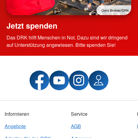
Gero Breloer/DRK
Jetzt spenden
Das DRK hilft Menschen in Not. Dazu sind wir dringend
auf Unterstützung angewiesen. Bitte spenden Sie!
Informieren
Service
Angebote
AGB