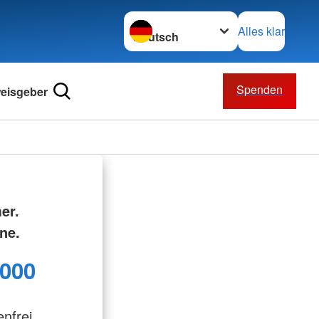
Sprache wechseln zu
Alles klar
Spenden
eisgeber
er.
ne.
 000
enfrei