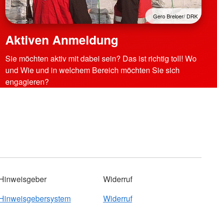
Gero Breloer/ DRK
Aktiven Anmeldung
Sie möchten aktiv mit dabei sein? Das ist richtig toll! Wo
und Wie und in welchem Bereich möchten Sie sich
engagieren?
Hinweisgeber
Widerruf
Hinweisgebersystem
Widerruf