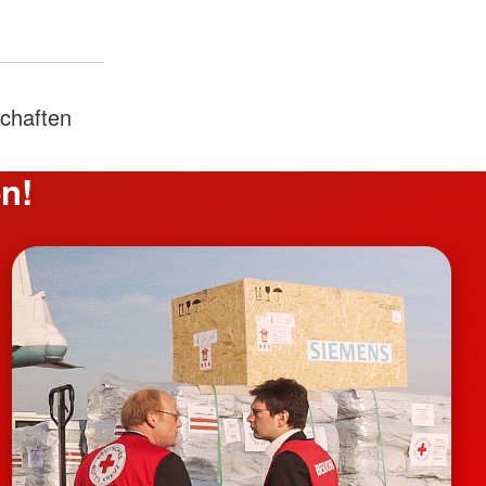
chaften
n!