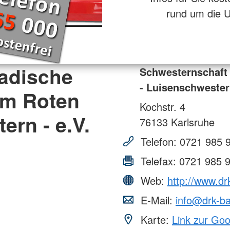
rund um die 
adische
Schwesternschaft
- Luisenschwestern
om Roten
Kochstr. 4
ern - e.V.
76133
Karlsruhe
Telefon:
0721 985 
Telefax:
0721 985 
Web:
http://www.dr
E-Mail:
info@drk-ba
Karte:
Link zur Go