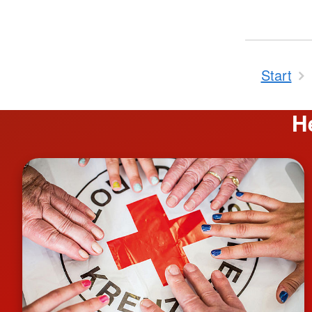
Start
H