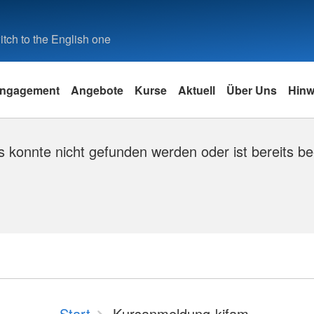
tch to the English one
ngagement
Angebote
Kurse
Aktuell
Über Uns
Hinw
 konnte nicht gefunden werden oder ist bereits be
Start
Kursanmeldung-kifam