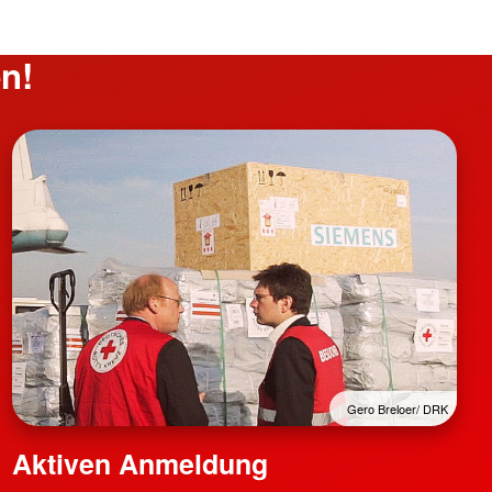
n!
Gero Breloer/ DRK
Aktiven Anmeldung